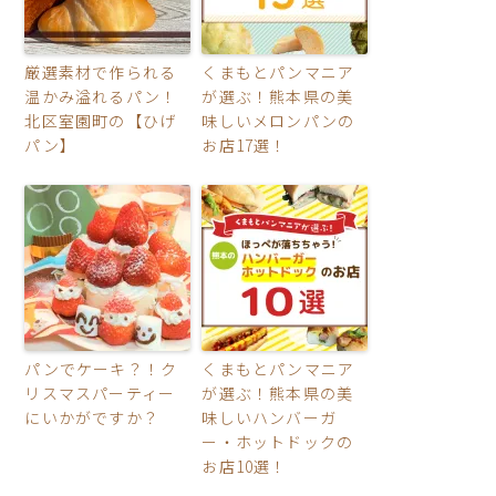
厳選素材で作られる
くまもとパンマニア
温かみ溢れるパン！
が選ぶ！熊本県の美
北区室園町の【ひげ
味しいメロンパンの
パン】
お店17選！
パンでケーキ？！ク
くまもとパンマニア
リスマスパーティー
が選ぶ！熊本県の美
にいかがですか？
味しいハンバーガ
ー・ホットドックの
お店10選！