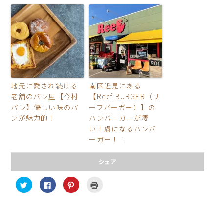
地元に愛され続ける
南区近見にある
老舗のパン屋【今村
【Reef BURGER（リ
パン】優しい味のパ
ーフバーガー）】の
ンが魅力的！
ハンバーガーが凄
い！虜になるハンバ
ーガー！！
シェア
ク
F
ク
ク
リ
a
リ
リ
ッ
c
ッ
ッ
ク
e
ク
ク
し
b
し
し
て
o
て
て
T
o
P
印