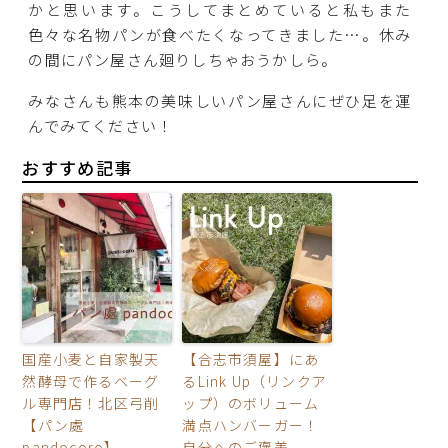
かと思います。こうしてまとめていると私もまた
色々な名物パンが食べたくなってきました…。休み
の間にパン屋さん廻りしちゃおうかしら。
みなさんも熊本の美味しいパン屋さんにぜひ足を運
んでみてください！
おすすめ記事
国産小麦と自家製天
【合志市須屋】にあ
然酵母で作るベーグ
るLink Up（リンクア
ル専門店！北区弓削
ップ）のボリューム
【パン處
満点ハンバーガー！
pandocoro】
自分へのご褒美