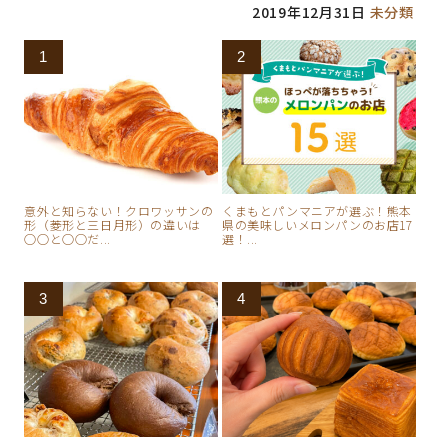
2019年12月31日
未分類
意外と知らない！クロワッサンの
くまもとパンマニアが選ぶ！熊本
形（菱形と三日月形）の違いは
県の美味しいメロンパンのお店17
○○と○○だ...
選！...