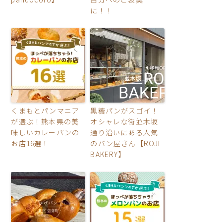
に！！
くまもとパンマニア
黒糖パンがスゴイ！
が選ぶ！熊本県の美
オシャレな街並木坂
味しいカレーパンの
通り沿いにある人気
お店16選！
のパン屋さん【ROJI
BAKERY】