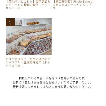
【菊池市／とこわか】専門店並み
【東区長嶺西】Rindo Bakery｜
のベーグルの種類に驚愕！パン・
人気のメロンパンやミルフィー
サンド・お...
ユ...
もはや多過ぎ？！お手頃価格のパ
ンがズラリ！益城町寺迫の【トレ
ゾール（ま...
掲載している内容・価格等は取材時点の情報です。
最新の内容とは異なる場合もありますのでご了承ください。
最新情報につきましては各店に直接お問い合わせください。
お問い合わせ・掲載のご依頼はこちら