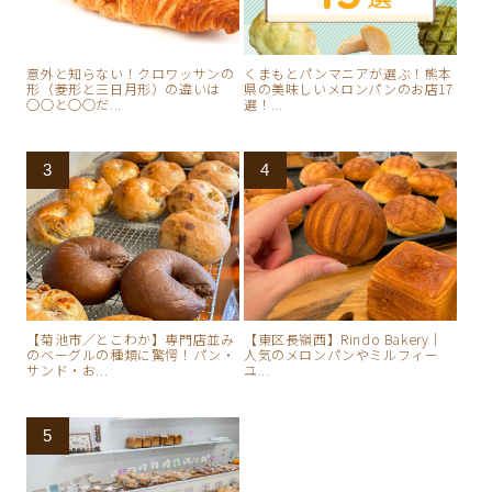
意外と知らない！クロワッサンの
くまもとパンマニアが選ぶ！熊本
形（菱形と三日月形）の違いは
県の美味しいメロンパンのお店17
○○と○○だ...
選！...
【菊池市／とこわか】専門店並み
【東区長嶺西】Rindo Bakery｜
のベーグルの種類に驚愕！パン・
人気のメロンパンやミルフィー
サンド・お...
ユ...