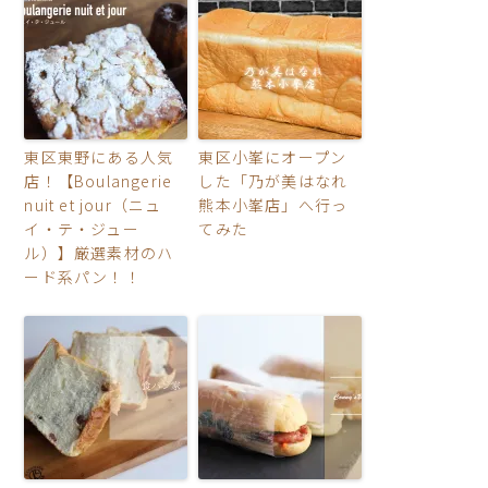
東区東野にある人気
東区小峯にオープン
店！【Boulangerie
した「乃が美はなれ
nuit et jour（ニュ
熊本小峯店」へ行っ
イ・テ・ジュー
てみた
ル）】厳選素材のハ
ード系パン！！