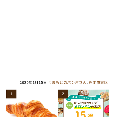
い
し
新
き
ウ
て
し
ま
ィ
く
い
す
ン
だ
ウ
)
ド
さ
ィ
ウ
い
ン
で
(
ド
開
新
ウ
き
し
で
ま
い
開
す
ウ
き
)
ィ
ま
ン
す
ド
)
ウ
で
開
き
ま
す
)
2020年1月15日
くまもとのパン屋さん
,
熊本市東区