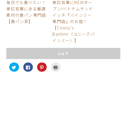
毎日でも食べたい！
東区若葉にNEWオー
東区若葉にある厳選
プン!ベトナムサンド
素材の食パン専門店
イッチ『バインミー
【食パン家】
専門店』のお店！
【Conny’s
Banhmi（コニーズバ
インミー）】
シェア
ク
F
ク
ク
リ
a
リ
リ
ッ
c
ッ
ッ
ク
e
ク
ク
し
b
し
し
て
o
て
て
T
o
P
印
w
k
i
刷
i
で
n
(
t
共
t
新
t
有
e
し
e
す
r
い
r
る
e
ウ
で
に
s
ィ
共
は
t
ン
有
ク
で
ド
(
リ
共
ウ
新
ッ
有
で
し
ク
(
開