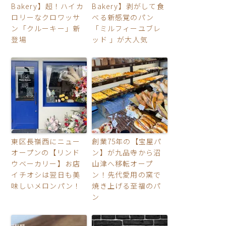
Bakery】超！ハイカ
Bakery】剥がして食
ロリーなクロワッサ
べる新感覚のパン
ン「クルーキー」新
「ミルフィーユブレ
登場
ッド 」が大人気
東区長嶺西にニュー
創業75年の【宝屋パ
オープンの【リンド
ン】が九品寺から沼
ウベーカリー】お店
山津へ移転オープ
イチオシは翌日も美
ン！先代愛用の窯で
味しいメロンパン！
焼き上げる至福のパ
ン