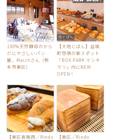
100%天然酵母のから
【大地とぱん】益城
だにやさしいパン
町惣領の新スポット
屋、Marchさん（熊
「BOX PARK マシキ
本市東区）
ラリ」内にNEW
OPEN！
【東区長嶺西／Rindo
【東区／Rindo