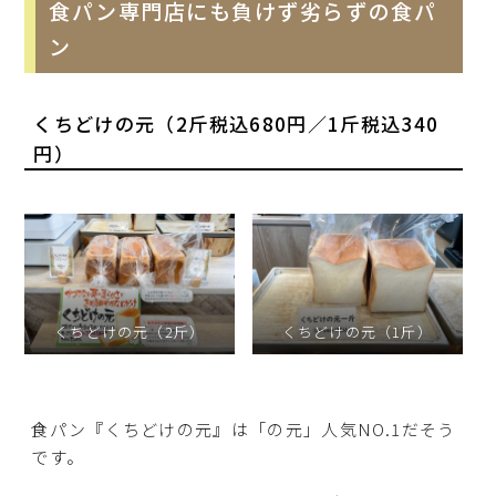
食パン専門店にも負けず劣らずの食パ
ン
くちどけの元（2斤税込680円／1斤税込340
円）
くちどけの元（2斤）
くちどけの元（1斤）
食パン『くちどけの元』は「の元」人気NO.1だそう
です。