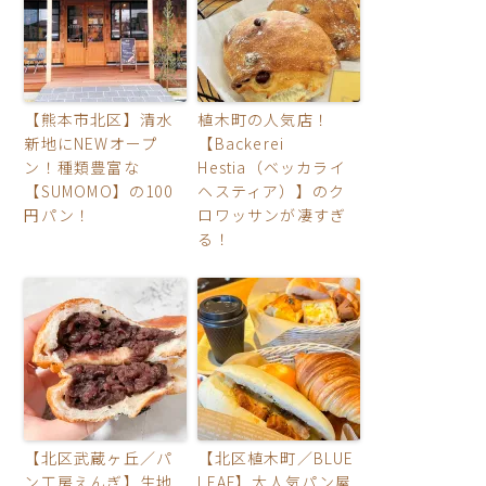
【熊本市北区】清水
植木町の人気店！
新地にNEWオープ
【Backerei
ン！種類豊富な
Hestia（ベッカライ
【SUMOMO】の100
ヘスティア）】のク
円パン！
ロワッサンが凄すぎ
る！
【北区武蔵ヶ丘／パ
【北区植木町／BLUE
ン工房えんぎ】生地
LEAF】大人気パン屋