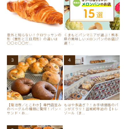
意外と知らない！クロワッサンの
くまもとパンマニアが選ぶ！熊本
形（菱形と三日月形）の違いは
県の美味しいメロンパンのお店17
○○と○○だ...
選！...
【菊池市／とこわか】専門店並み
もはや多過ぎ？！お手頃価格のパ
のベーグルの種類に驚愕！パン・
ンがズラリ！益城町寺迫の【トレ
サンド・お...
ゾール（ま...