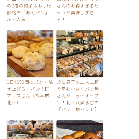
の2倍の餡子＆お手頃
さんのお得すぎるセ
価格の「あんパン」
ットが美味しすぎ
が大人気！
る！
1日4000個のパンを焼
父と息子の二人三脚
き上げる！パンの国
で営む小さなパン屋
アリスさん（熊本市
さんがニューオープ
北区）
ン！北区八景水谷の
【パン工房バンビ】