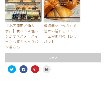
【北区龍田／仙人
厳選素材で作られる
掌。】食パン＆塩パ
温かみ溢れるパン！
ンがオススメ！スイ
北区室園町の【ひげ
ーツも買えちゃうパ
パン】
ン屋さん
シェア
ク
F
ク
ク
リ
a
リ
リ
ッ
c
ッ
ッ
ク
e
ク
ク
し
b
し
し
て
o
て
て
T
o
P
印
w
k
i
刷
i
で
n
(
t
共
t
新
t
有
e
し
e
す
r
い
r
る
e
ウ
で
に
s
ィ