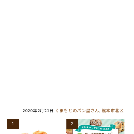
共
は
t
ン
有
ク
で
ド
(
リ
共
ウ
新
ッ
有
で
し
ク
(
開
い
し
新
き
ウ
て
し
ま
ィ
く
い
す
ン
だ
ウ
)
ド
さ
ィ
ウ
い
ン
で
(
ド
開
新
ウ
き
し
で
ま
い
開
す
ウ
き
)
ィ
ま
ン
す
ド
)
ウ
で
開
き
ま
す
)
2020年2月21日
くまもとのパン屋さん
,
熊本市北区