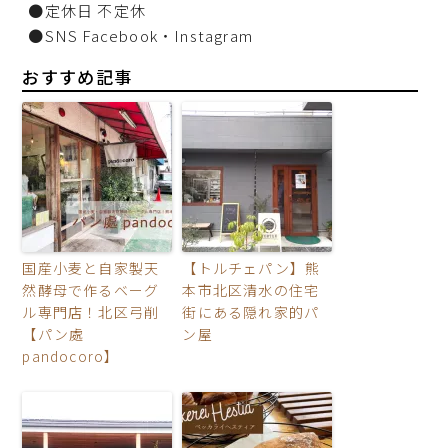
●定休日 不定休
●SNS Facebook・Instagram
おすすめ記事
国産小麦と自家製天
【トルチェパン】熊
然酵母で作るベーグ
本市北区清水の住宅
ル専門店！北区弓削
街にある隠れ家的パ
【パン處
ン屋
pandocoro】