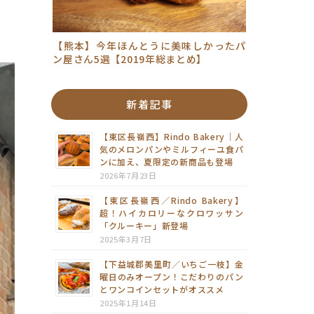
【熊本】今年ほんとうに美味しかったパ
ン屋さん5選【2019年総まとめ】
新着記事
【東区長嶺西】Rindo Bakery｜人
気のメロンパンやミルフィーユ食パ
ンに加え、夏限定の新商品も登場
2026年7月23日
【東区長嶺西／Rindo Bakery】
超！ハイカロリーなクロワッサン
「クルーキー」新登場
2025年3月7日
【下益城郡美里町／いちご一枝】金
曜日のみオープン！こだわりのパン
とワンコインセットがオススメ
2025年1月14日