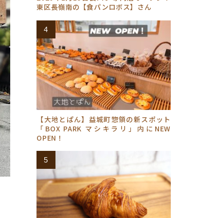
東区長嶺南の【食パンロボス】さん
【大地とぱん】益城町惣領の新スポット
「BOX PARK マシキラリ」内にNEW
OPEN！