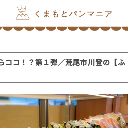
らココ！？第１弾／荒尾市川登の【ふ