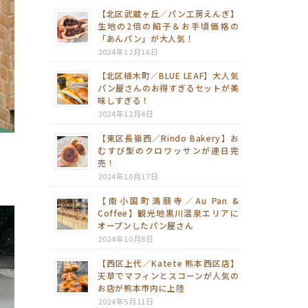
【北区武蔵ヶ丘／パン工房えんぎ】
生地の2倍の餡子＆お手頃価格の
「あんパン」が大人気！
2024年12月16日
【北区植木町／BLUE LEAF】大人気
パン屋さんのお得すぎるセットが美
味しすぎる！
2024年12月4日
【東区長嶺西／Rindo Bakery】お
むすび型のクロワッサンが連日完
売！
2024年10月17日
【南小国町満願寺／Au Pan &
Coffee】観光地黒川温泉エリアに
オープンしたパン屋さん
2024年10月8日
【西区上代／Katete 熊本西区店】
天草でマフィンとスコーンが人気の
お店が熊本市内に上陸
2024年5月11日