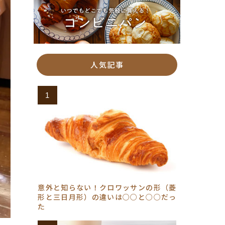
人気記事
意外と知らない！クロワッサンの形（菱
形と三日月形）の違いは○○と○○だっ
た