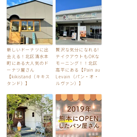
新しいドーナツに出
贅沢な気分になれる!
会える！北区清水本
テイクアウトもOKな
町にある大人気のド
モーニング！！北区
ーナツ屋さん
高平にある【Pain au
【kikistand（キキス
Levain（パン・オ・
タンド）】
ルヴァン）】