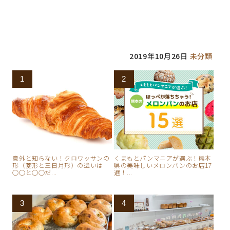
き
ま
す
)
2019年10月26日
未分類
意外と知らない！クロワッサンの
くまもとパンマニアが選ぶ！熊本
形（菱形と三日月形）の違いは
県の美味しいメロンパンのお店17
○○と○○だ...
選！...