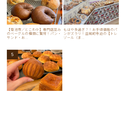
【菊池市／とこわか】専門店並み
もはや多過ぎ？！お手頃価格のパ
のベーグルの種類に驚愕！パン・
ンがズラリ！益城町寺迫の【トレ
サンド・お...
ゾール（ま...
【東区長嶺西】Rindo Bakery｜
人気のメロンパンやミルフィー
ユ...
掲載している内容・価格等は取材時点の情報です。
最新の内容とは異なる場合もありますのでご了承ください。