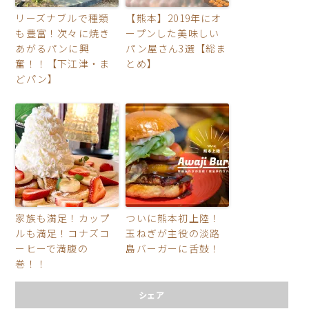
リーズナブルで種類
【熊本】2019年にオ
も豊富！次々に焼き
ープンした美味しい
あがるパンに興
パン屋さん3選【総ま
奮！！【下江津・ま
とめ】
どパン】
家族も満足！カップ
ついに熊本初上陸！
ルも満足！コナズコ
玉ねぎが主役の淡路
ーヒーで満腹の
島バーガーに舌鼓！
巻！！
シェア