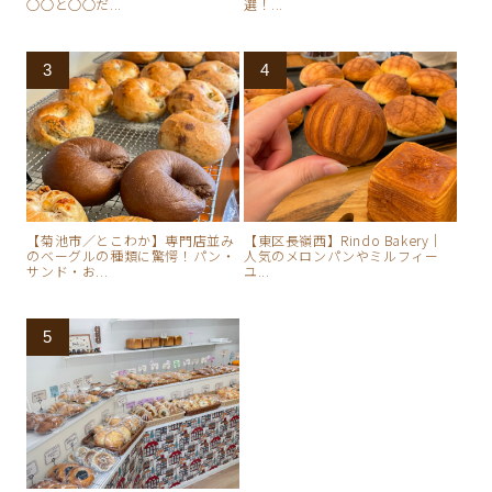
○○と○○だ...
選！...
【菊池市／とこわか】専門店並み
【東区長嶺西】Rindo Bakery｜
のベーグルの種類に驚愕！パン・
人気のメロンパンやミルフィー
サンド・お...
ユ...