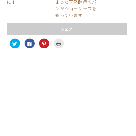
に！！
まった天然酵母のパ
ンがショーケースを
彩っています！
シェア
ク
F
ク
ク
リ
a
リ
リ
ッ
c
ッ
ッ
ク
e
ク
ク
し
b
し
し
て
o
て
て
T
o
P
印
w
k
i
刷
i
で
n
(
t
共
t
新
t
有
e
し
e
す
r
い
r
る
e
ウ
で
に
s
ィ
共
は
t
ン
有
ク
で
ド
(
リ
共
ウ
新
ッ
有
で
し
ク
(
開
い
し
新
き
ウ
て
し
ま
ィ
く
い
す
ン
だ
ウ
)
ド
さ
ィ
ウ
い
ン
で
(
ド