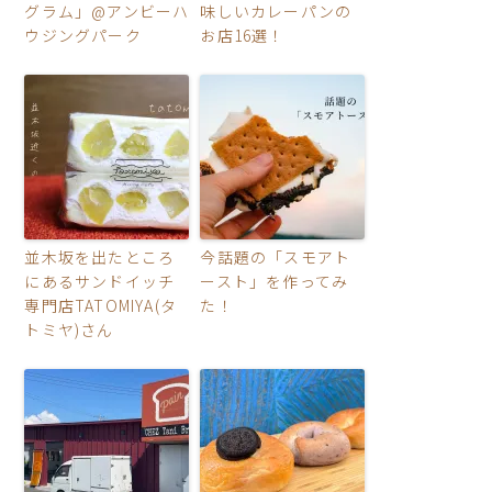
グラム」@アンビーハ
味しいカレーパンの
ウジングパーク
お店16選！
並木坂を出たところ
今話題の「スモアト
にあるサンドイッチ
ースト」を作ってみ
専門店TATOMIYA(タ
た！
トミヤ)さん