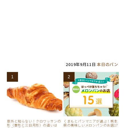
開
新
ウ
き
し
で
ま
い
開
す
ウ
き
)
ィ
ま
ン
す
ド
)
ウ
で
開
き
ま
す
)
2019年9月11日
本日のパン
意外と知らない！クロワッサンの
くまもとパンマニアが選ぶ！熊本
形（菱形と三日月形）の違いは
県の美味しいメロンパンのお店17