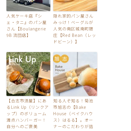
人気ケーキ店『シ
隠れ家的パン屋さん
ェ・タニ』のパン屋
みっけ！ベーグルが
さん【Boulangerie
人気の南区城南町隈
9B 流団店】
庄【Red Bean（レッ
ドビーン）】
【合志市須屋】にあ
知る人ぞ知る！菊池
るLink Up（リンクア
市旭志の【Bake
ップ）のボリューム
House（ベイクハウ
満点ハンバーガー！
ス）はるる】。オー
自分へのご褒美
ナーのこだわりが詰