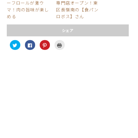
ーフロールが激ウ
専門店オープン！東
マ！肉の旨味が楽し
区長嶺南の【食パン
める
ロボス】さん
シェア
ク
F
ク
ク
リ
a
リ
リ
ッ
c
ッ
ッ
ク
e
ク
ク
し
b
し
し
て
o
て
て
T
o
P
印
w
k
i
刷
i
で
n
(
t
共
t
新
t
有
e
し
e
す
r
い
r
る
e
ウ
で
に
s
ィ
共
は
t
ン
有
ク
で
ド
(
リ
共
ウ
新
ッ
有
で
し
ク
(
開
い
し
新
き
ウ
て
し
ま
ィ
く
い
す
ン
だ
ウ
)
ド
さ
ィ
ウ
い
ン
で
(
ド