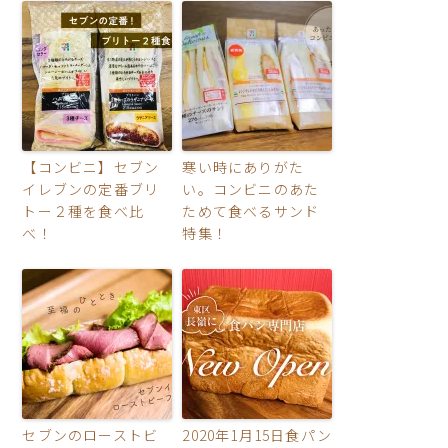
【コンビニ】セブン
寒い時にありがた
イレブンの定番ブリ
い。コンビニのあた
トー２種を食べ比
ためて食べるサンド
べ！
特集！
セブンのローストビ
2020年1月15日食パン