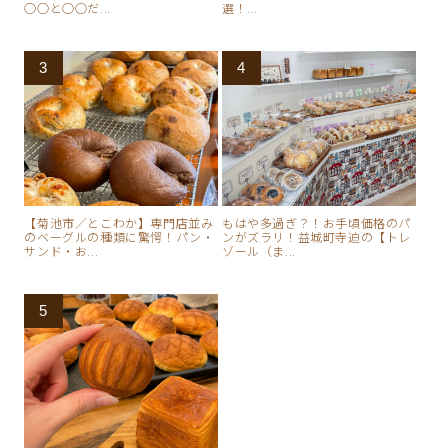
○○と○○だ...
選！...
【菊池市／とこわか】専門店並み
もはや多過ぎ？！お手頃価格のパ
のベーグルの種類に驚愕！パン・
ンがズラリ！益城町寺迫の【トレ
サンド・お...
ゾール（ま...