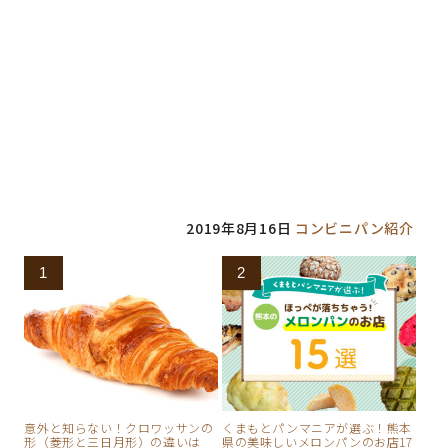
開
新
ウ
き
し
で
ま
い
開
す
ウ
き
)
ィ
ま
ン
す
ド
)
ウ
で
開
き
ま
す
)
2019年8月16日
コンビニパン紹介
意外と知らない！クロワッサンの
くまもとパンマニアが選ぶ！熊本
形（菱形と三日月形）の違いは
県の美味しいメロンパンのお店17