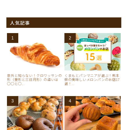
人気記事
意外と知らない！クロワッサンの
くまもとパンマニアが選ぶ！熊本
形（菱形と三日月形）の違いは
県の美味しいメロンパンのお店17
○○と○...
選！...