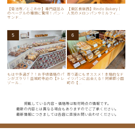
【菊池市／とこわか】専門店並み
【東区長嶺西】Rindo Bakery｜
のベーグルの種類に驚愕！パン・
人気のメロンパンやミルフィ...
サンド...
もはや多過ぎ？！お手頃価格のパ
寄り道にもオススメ！本格的なド
ンがズラリ！益城町寺迫の【トレ
イツパンに出会える！阿蘇郡小国
ゾール...
町の【...
掲載している内容・価格等は取材時点の情報です。
最新の内容とは異なる場合もありますのでご了承ください。
最新情報につきましては各店に直接お問い合わせください。