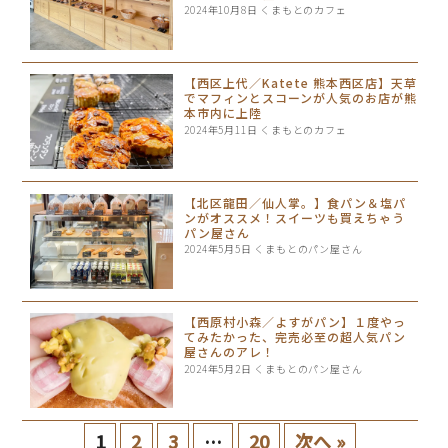
2024年10月8日
くまもとのカフェ
【西区上代／Katete 熊本西区店】天草
でマフィンとスコーンが人気のお店が熊
本市内に上陸
2024年5月11日
くまもとのカフェ
【北区龍田／仙人掌。】食パン＆塩パ
ンがオススメ！スイーツも買えちゃう
パン屋さん
2024年5月5日
くまもとのパン屋さん
【西原村小森／よすがパン】１度やっ
てみたかった、完売必至の超人気パン
屋さんのアレ！
2024年5月2日
くまもとのパン屋さん
1
2
3
…
20
次へ »