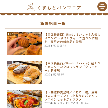
新着記事一覧
【東区長嶺西】Rindo Bakery｜人気の
メロンパンやミルフィーユ食パンに加
え、夏限定の新商品も登場
2026年7月23日
PR
【東区長嶺西／Rindo Bakery】超！ハ
イカロリーなクロワッサン「クルーキ
ー」新登場
2025年3月7日
PR
【下益城郡美里町／いちご一枝】金曜
日のみオープン！こだわりのパンとワ
ンコインセットがオススメ
2025年1月14日
くまもとのパン屋さん