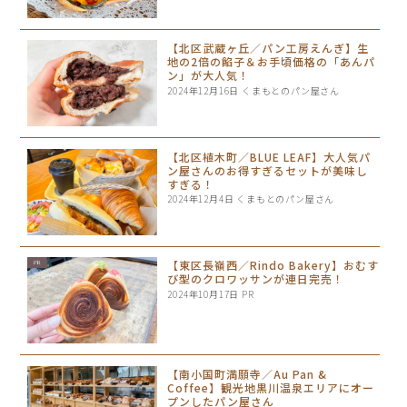
【北区武蔵ヶ丘／パン工房えんぎ】生
地の2倍の餡子＆お手頃価格の「あんパ
ン」が大人気！
2024年12月16日
くまもとのパン屋さん
【北区植木町／BLUE LEAF】大人気パ
ン屋さんのお得すぎるセットが美味し
すぎる！
2024年12月4日
くまもとのパン屋さん
【東区長嶺西／Rindo Bakery】おむす
び型のクロワッサンが連日完売！
2024年10月17日
PR
【南小国町満願寺／Au Pan &
Coffee】観光地黒川温泉エリアにオー
プンしたパン屋さん